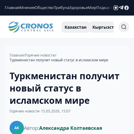
Главная
Мнения
Общество
Трибуна
Здоровье
Мир
Подкасты
Рейтинги
Казахстан
Кыргызстан
Узб
Главная
/
Горячие новости
/
Туркменистан получит новый статус в исламском мире
Туркменистан получит
новый статус в
исламском мире
Горячие новости
•
15.05.2026, 15:07
Автор:
Александра Колтаевская
АК