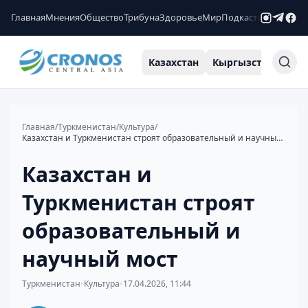
Главная
Мнения
Общество
Трибуна
Здоровье
Мир
Подкасты
Рейтинги
Казахстан
Кыргызстан
Узб
Главная
/
Туркменистан
/
Культура
/
Казахстан и Туркменистан строят образовательный и научный мост
Казахстан и
Туркменистан строят
образовательный и
научный мост
Туркменистан
•
Культура
•
17.04.2026, 11:44