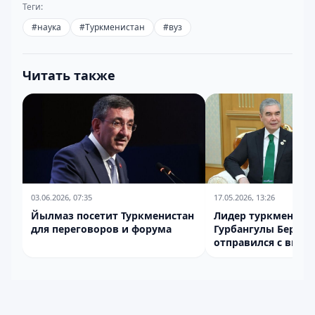
Теги:
#
наука
#
Туркменистан
#
вуз
Читать также
03.06.2026, 07:35
17.05.2026, 13:26
Йылмаз посетит Туркменистан
Лидер туркменског
для переговоров и форума
Гурбангулы Берды
отправился с визи
Лондон