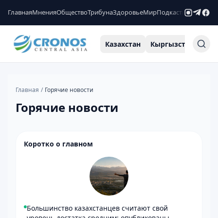
Главная
Мнения
Общество
Трибуна
Здоровье
Мир
Подкасты
Рейтинги
Казахстан
Кыргызстан
Узб
Главная
/
Горячие новости
Горячие новости
Коротко о главном
Большинство казахстанцев считают свой
уровень достатка средним: опубликованы