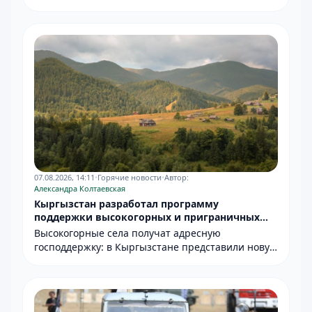
07.08.2026, 14:11
•
Горячие новости
•
Автор:
Александра Колтаевская
Кыргызстан разработал программу
поддержки высокогорных и приграничных
территорий
Высокогорные села получат адресную
господдержку: в Кыргызстане представили новую
госпрограмму до 2030 года.