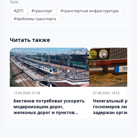
Теги:
#
ДТП
#
транспорт
#
транспортная инфраструктура
#
проблемы транспорта
Читать также
13.04.2026, 07:38
07.08.2026, 14:52
Бектенов потребовал ускорить
Нелегальный рыно
модернизацию дорог,
госномеров ликви
железных дорог и пунктов
задержан организа
пропуска
производства под