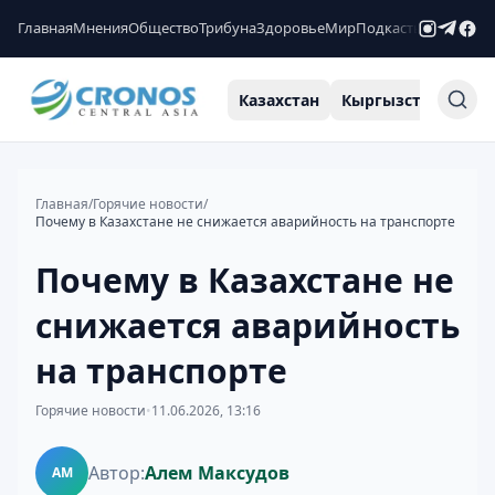
Главная
Мнения
Общество
Трибуна
Здоровье
Мир
Подкасты
Рейтинги
Казахстан
Кыргызстан
Узб
Главная
/
Горячие новости
/
Почему в Казахстане не снижается аварийность на транспорте
Почему в Казахстане не
снижается аварийность
на транспорте
Горячие новости
•
11.06.2026, 13:16
Автор:
Алем Максудов
АМ