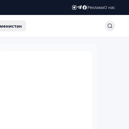
Реклама
О нас
менистан