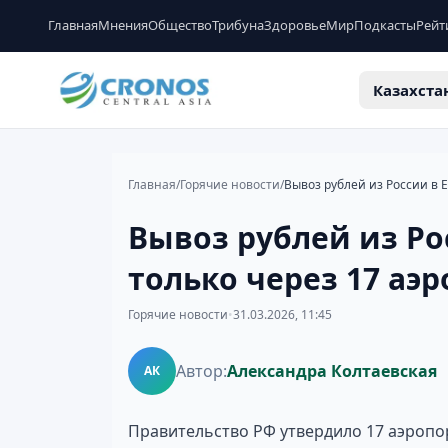
Главная
Мнения
Общество
Трибуна
Здоровье
Мир
Подкасты
Рейт
Казахста
Главная
/
Горячие новости
/
Вывоз рублей из России в 
Вывоз рублей из Ро
только через 17 аэ
Горячие новости
•
31.03.2026, 11:45
Автор:
Александра Колтаевская
АК
Правительство РФ утвердило 17 аэропо