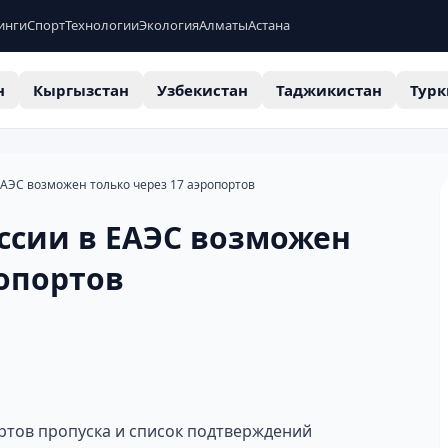
инги
Спорт
Технологии
Экология
Алматы
Астана
н
Кыргызстан
Узбекистан
Таджикистан
Турк
ЕАЭС возможен только через 17 аэропортов
ссии в ЕАЭС возможен
ропортов
ртов пропуска и список подтверждений