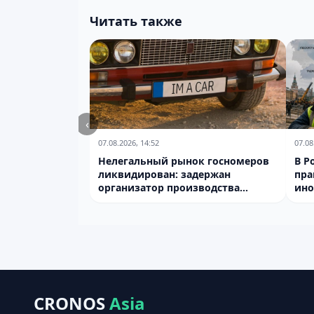
Читать также
‹
07.08.2026, 14:52
07.08
Нелегальный рынок госномеров
В Р
ликвидирован: задержан
пра
организатор производства
ино
подделок
CRONOS
Asia