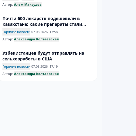
Автор:
Алем Максудов
Почти 600 лекарств подешевели в
Казахстане: какие препараты стали
доступнее
Горячие новости
·
07.08.2026, 17:58
Автор:
Александра Колтаевская
Узбекистанцев будут отправлять на
сельхозработы в США
Горячие новости
·
07.08.2026, 17:19
Автор:
Александра Колтаевская
Инфантино усидел на троне – надолго
ли?
Спорт
·
07.08.2026, 17:09
Автор:
Дмитрий Евгеньев
Афганистан ужесточает требования к
женскому дресс-коду
Горячие новости
·
07.08.2026, 16:45