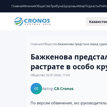
Главная
Мнения
Общество
Трибуна
Здоровье
Мир
Подкасты
Рейт
Казахста
Главная
/
Общество
/
Бажкенова предстал
растрате в особо к
Общество
•
02.07.2026, 17:03
Автор:
CA Cronos
CC
По версии обвинения, экс-руководитель