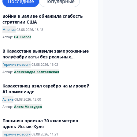
Последние
Популярные
Война в Заливе обнажила слабость
стратегии США
Мнения
·
08.08.2026, 13:48
Автор:
CA Cronos
В Казахстане выявили замороженные
полуфабрикаты без реальных
проверок
Горячие новости
·
08.08.2026, 13:02
Автор:
Александра Колтаевская
Казахстанец взял серебро на мировой
AI-олимпиаде
Астана
·
08.08.2026, 12:00
Автор:
Алем Максудов
Пашинян проехал 30 километров
вдоль Иссык-Куля
Горячие новости
·
08.08.2026, 11:21