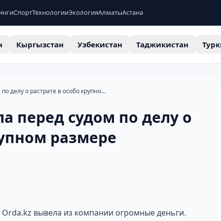
инги
Спорт
Технологии
Экология
Алматы
Астана
н
Кыргызстан
Узбекистан
Таджикистан
Турк
Бажкенова предстала перед судом по делу о растрате в особо крупном размере
а перед судом по делу о
рупном размере
 Orda.kz вывела из компании огромные деньги.