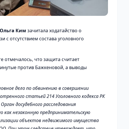
Ольга Ким
зачитала ходатайство о
зи с отсутствием состава уголовного
те отмечалось, что защита считает
инутые против Бажкеновой, а выводы
ловное дело по обвинению в совершении
мотренного статьей 214 Уголовного кодекса РК
 Орган досудебного расследования
го как незаконную предпринимательскую
еализации объектов недвижимого имущества
 ТОО. При этом следствие утверждает, что