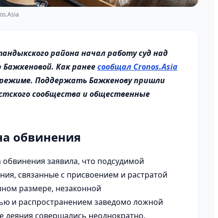
os.Asia
тандыкского района начал работу суд над
р Бажкеновой. Как ранее
сообщал Cronos.Asia
 режиме. Поддержать Бажкенову пришли
стского сообщества и общественные
на обвинения
а обвинения заявила, что подсудимой
ия, связанные с присвоением и растратой
пном размере, незаконной
ью и распространением заведомо ложной
е деяния совершались неоднократно.