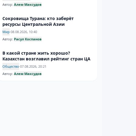
Автор:
Алем Максудов
Сокровища Турана: кто заберёт
ресурсы Центральной Азии
Мир
·
08.08.2026, 10:40
Автор:
Расул Коспанов
В какой стране жить хорошо?
Казахстан возглавил рейтинг стран ЦА
Общество
·
07.08.2026, 20:21
Автор:
Алем Максудов
Нелегальный рынок госномеров
ликвидирован: задержан организатор
производства подделок
Горячие новости
·
07.08.2026, 19:52
Автор:
Александра Колтаевская
В России с 10 августа изменятся
правила работы по патентам для
иностранцев
Горячие новости
·
07.08.2026, 18:41