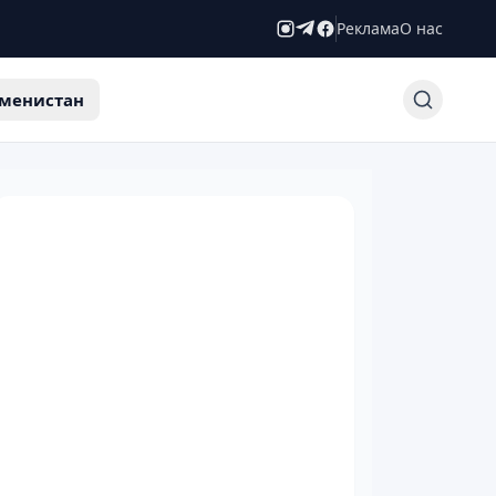
Реклама
О нас
менистан