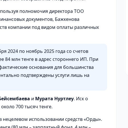
используя полномочия директора ТОО
инансовых документов, Бажкенова
ств компании под видом оплаты различных
ря 2024 по ноябрь 2025 года со счетов
 84 млн тенге в адрес стороннего ИП. При
 фактические основания для большинства
ментально подтверждены услуги лишь на
Бейсембаева
и
Мурата Нуртлеу
. Иск о
около 700 тысяч тенге.
 в нецелевом использовании средств «Орды».
нге (80 млн – зарплатный фонд, 4 млн –