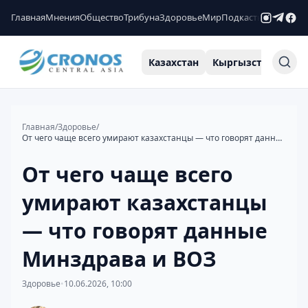
Главная
Мнения
Общество
Трибуна
Здоровье
Мир
Подкасты
Рейтинги
Казахстан
Кыргызстан
Узб
Главная
/
Здоровье
/
От чего чаще всего умирают казахстанцы — что говорят данные Минздрава и ВОЗ
От чего чаще всего
умирают казахстанцы
— что говорят данные
Минздрава и ВОЗ
Здоровье
•
10.06.2026, 10:00