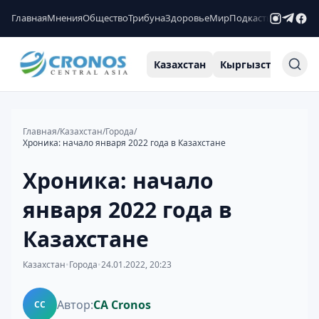
Главная
Мнения
Общество
Трибуна
Здоровье
Мир
Подкасты
Рейтинги
Казахстан
Кыргызстан
Узб
Главная
/
Казахстан
/
Города
/
Хроника: начало января 2022 года в Казахстане
Хроника: начало
января 2022 года в
Казахстане
Казахстан
•
Города
•
24.01.2022, 20:23
Автор:
CA Cronos
CC