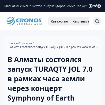
Главная
Мнения
Общество
Трибуна
Здоровье
Мир
Подкасты
Рейтинги
Казахстан
Кыргызстан
Узб
Главная
/
Экология
/
В Алматы состоялся запуск TURAQTY JOL 7.0 в рамках часа земли через концерт Symphony of Earth
В Алматы состоялся
запуск TURAQTY JOL 7.0
в рамках часа земли
через концерт
Symphony of Earth