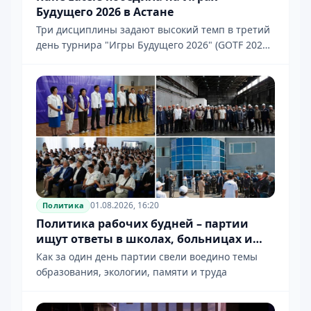
Будущего 2026 в Астане
Три дисциплины задают высокий темп в третий
день турнира "Игры Будущего 2026" (GOTF 2026)
powered by Samruk-Kazyna в Астане. Rune Eaters
выиграла стартовую серию.
01.08.2026, 16:20
Политика
Политика рабочих будней – партии
ищут ответы в школах, больницах и
заводских цехах
Как за один день партии свели воедино темы
образования, экологии, памяти и труда