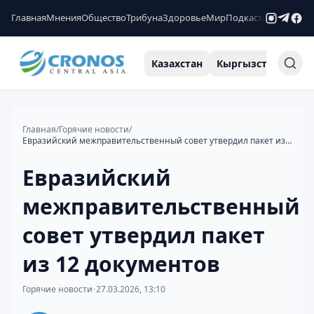
Главная
Мнения
Общество
Трибуна
Здоровье
Мир
Подкасты
Рейтинги
Казахстан
Кыргызстан
Узб
Главная
/
Горячие новости
/
Евразийский межправительственный совет утвердил пакет из 12 документов
Евразийский
межправительственный
совет утвердил пакет
из 12 документов
Горячие новости
•
27.03.2026, 13:10