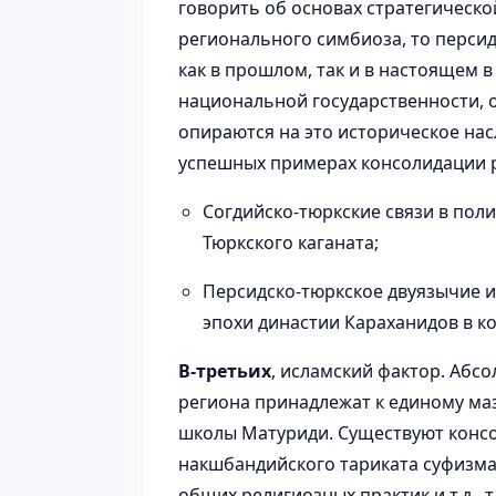
говорить об основах стратегическ
регионального симбиоза, то перси
как в прошлом, так и в настоящем в
национальной государственности, 
опираются на это историческое нас
успешных примерах консолидации 
Согдийско-тюркские связи в поли
Тюркского каганата;
Персидско-тюркское двуязычие и
эпохи династии Караханидов в кон
В-третьих
, исламский фактор. Абс
региона принадлежат к единому маз
школы Матуриди. Существуют конс
накшбандийского тариката суфизма,
общих религиозных практик и т.д.,