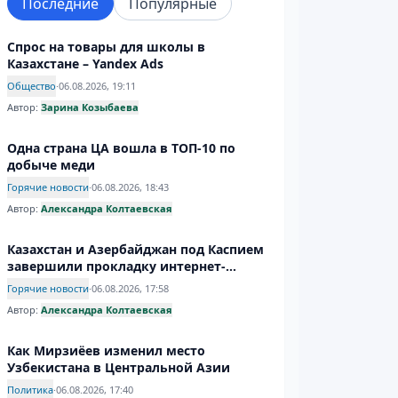
Последние
Популярные
Спрос на товары для школы в
Казахстане – Yandex Ads
Общество
·
06.08.2026, 19:11
Автор:
Зарина Козыбаева
Одна страна ЦА вошла в ТОП-10 по
добыче меди
Горячие новости
·
06.08.2026, 18:43
Автор:
Александра Колтаевская
Казахстан и Азербайджан под Каспием
завершили прокладку интернет-
магистрали
Горячие новости
·
06.08.2026, 17:58
Автор:
Александра Колтаевская
Как Мирзиёев изменил место
Узбекистана в Центральной Азии
Политика
·
06.08.2026, 17:40