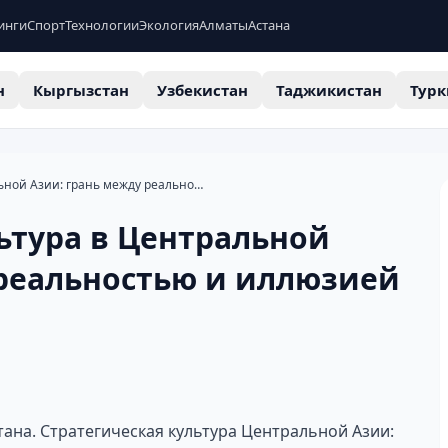
инги
Спорт
Технологии
Экология
Алматы
Астана
н
Кыргызстан
Узбекистан
Таджикистан
Турк
Стратегическая культура в Центральной Азии: грань между реальностью и иллюзией
ьтура в Центральной
 реальностью и иллюзией
ана. Стратегическая культура Центральной Азии: