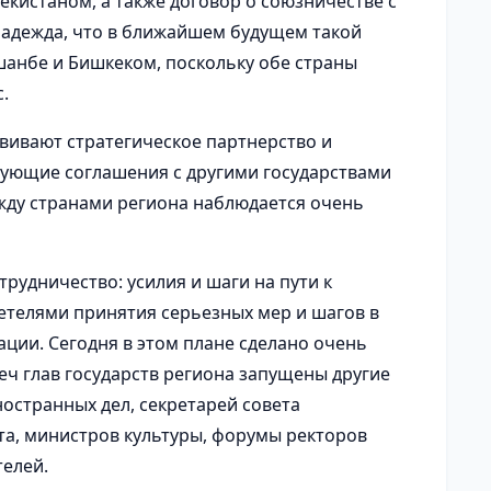
екистаном, а также договор о союзничестве с
надежда, что в ближайшем будущем такой
шанбе и Бишкеком, поскольку обе страны
.
звивают стратегическое партнерство и
вующие соглашения с другими государствами
жду странами региона наблюдается очень
трудничество: усилия и шаги на пути к
детелями принятия серьезных мер и шагов в
ции. Сегодня в этом плане сделано очень
еч глав государств региона запущены другие
остранных дел, секретарей совета
та, министров культуры, форумы ректоров
телей.