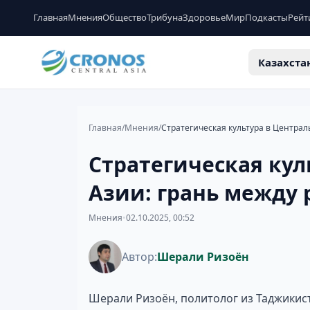
Главная
Мнения
Общество
Трибуна
Здоровье
Мир
Подкасты
Рейт
Казахста
Главная
/
Мнения
/
Стратегическая кул
Азии: грань между
Мнения
•
02.10.2025, 00:52
Автор:
Шерали Ризоён
Шерали Ризоён, политолог из Таджикист