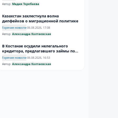
Автор:
Мадия Торебаева
Казахстан захлестнула волна
дипфейков о миграционной политике
Горячие новости
·
06.08.2026, 17:08
Автор:
Александра Колтаевская
В Костанае осудили нелегального
кредитора, предлагавшего займы под
120%
Горячие новости
·
06.08.2026, 16:53
Автор:
Александра Колтаевская
В Ауэзовском районе Алматы
обновили дворы по предложениям
жителей
Алматы
·
06.08.2026, 16:40
Автор:
CA Cronos
Узбекистан вложит почти $900 млн,
чтобы обеспечить страну мясом
Горячие новости
·
06.08.2026, 15:54