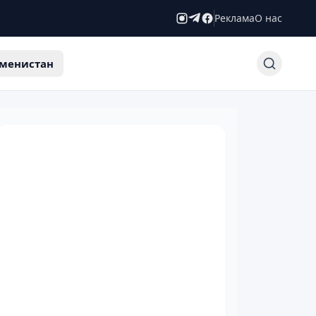
Реклама
О нас
менистан