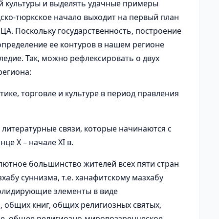
ой культуры и выделять удачные примеры
дско-тюркское начало выходит на первый план
 ЦА. Поскольку государственность, построение
определение ее контуров в нашем регионе
ледие. Так, можно рефлексировать о двух
региона:
тике, торговле и культуре в период правления
 литературные связи, которые начинаются с
це X – начале XI в.
олютное большинство жителей всех пяти стран
хабу суннизма, т.е. ханафитскому мазхабу
олидирующие элементы в виде
 общих книг, общих религиозных святых,
 т.е. общее религиозно-мировоззренческое