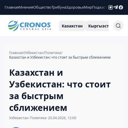
Главная
Мнения
Общество
Трибуна
Здоровье
Мир
Подкасты
Рейтинги
Казахстан
Кыргызстан
Узб
Главная
/
Узбекистан
/
Политика
/
Казахстан и Узбекистан: что стоит за быстрым сближением
Казахстан и
Узбекистан: что стоит
за быстрым
сближением
Узбекистан
•
Политика
•
20.04.2026, 12:00