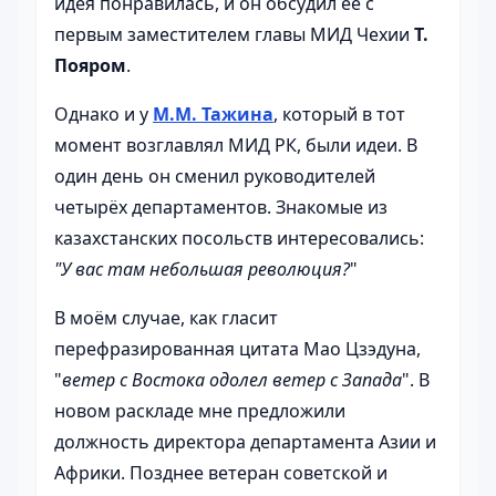
идея понравилась, и он обсудил её с
первым заместителем главы МИД Чехии
Т.
Пояром
.
Однако и у
М.М. Тажина
, который в тот
момент возглавлял МИД РК, были идеи. В
один день он сменил руководителей
четырёх департаментов. Знакомые из
казахстанских посольств интересовались:
"У вас там небольшая революция?
"
В моём случае, как гласит
перефразированная цитата Мао Цзэдуна,
"
ветер с Востока одолел ветер с Запада
". В
новом раскладе мне предложили
должность директора департамента Азии и
Африки. Позднее ветеран советской и