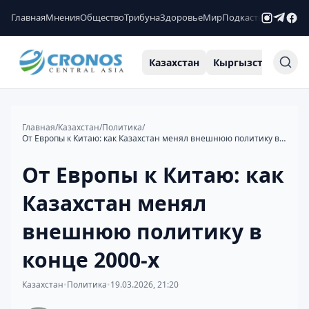
Главная
Мнения
Общество
Трибуна
Здоровье
Мир
Подкасты
Рейтинги
Казахстан
Кыргызстан
Узб
Главная
/
Казахстан
/
Политика
/
От Европы к Китаю: как Казахстан менял внешнюю политику в конце 2000-х
От Европы к Китаю: как
Казахстан менял
внешнюю политику в
конце 2000-х
Казахстан
•
Политика
•
19.03.2026, 21:20