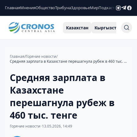
Главная
Мнения
Общество
Трибуна
Здоровье
Мир
Подкасты
Рейтинги
Казахстан
Кыргызстан
Узб
Главная
/
Горячие новости
/
Средняя зарплата в Казахстане перешагнула рубеж в 460 тыс. тенге
Средняя зарплата в
Казахстане
перешагнула рубеж в
460 тыс. тенге
Горячие новости
•
13.05.2026, 14:49