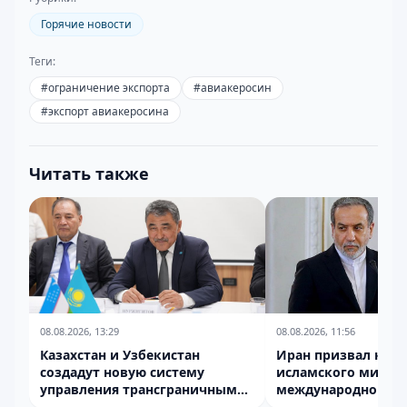
Горячие новости
Теги:
#
ограничение экспорта
#
авиакеросин
#
экспорт авиакеросина
Читать также
08.08.2026, 13:29
08.08.2026, 11:56
Казахстан и Узбекистан
Иран призвал к сп
создадут новую систему
исламского мира н
управления трансграничными
международной
водами
напряженности