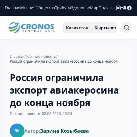
Главная
Мнения
Общество
Трибуна
Здоровье
Мир
Подкасты
Рейтинги
Казахстан
Кыргызстан
Узб
Главная
/
Горячие новости
/
Россия ограничила экспорт авиакеросина до конца ноября
Россия ограничила
экспорт авиакеросина
до конца ноября
Горячие новости
•
02.06.2026, 12:24
Автор:
Зарина Козыбаева
ЗК