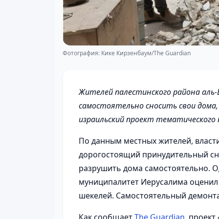
Фотография: Кике Кирзенбаум/The Guardian
Жителей палестинского района аль
самостоятельно сносить свои дома
израильский проект тематического 
По данным местных жителей, власт
дорогостоящий принудительный с
разрушить дома самостоятельно. О
муниципалитет Иерусалима оценил с
шекелей. Самостоятельный демонта
Как сообщает
The Guardian
, проект