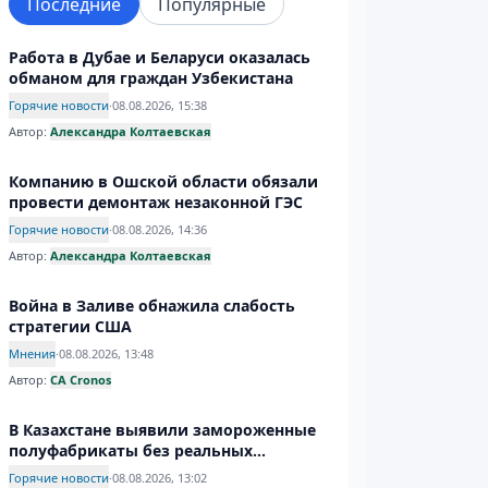
Последние
Популярные
Работа в Дубае и Беларуси оказалась
обманом для граждан Узбекистана
Горячие новости
·
08.08.2026, 15:38
Автор:
Александра Колтаевская
Компанию в Ошской области обязали
провести демонтаж незаконной ГЭС
Горячие новости
·
08.08.2026, 14:36
Автор:
Александра Колтаевская
Война в Заливе обнажила слабость
стратегии США
Мнения
·
08.08.2026, 13:48
Автор:
CA Cronos
В Казахстане выявили замороженные
полуфабрикаты без реальных
проверок
Горячие новости
·
08.08.2026, 13:02