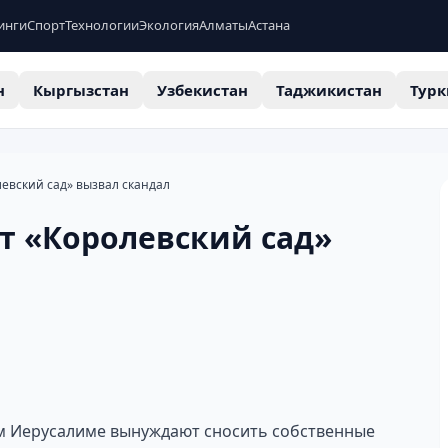
инги
Спорт
Технологии
Экология
Алматы
Астана
н
Кыргызстан
Узбекистан
Таджикистан
Турк
евский сад» вызвал скандал
т «Королевский сад»
ом Иерусалиме вынуждают сносить собственные