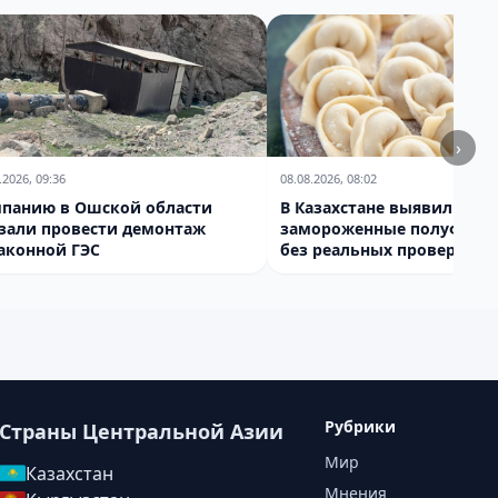
›
.2026, 09:36
08.08.2026, 08:02
панию в Ошской области
В Казахстане выявили
зали провести демонтаж
замороженные полуфабр
аконной ГЭС
без реальных проверок
Рубрики
Страны Центральной Азии
Мир
Казахстан
Мнения