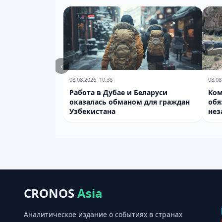
‹
08.08.2026, 10:38
08.08
Работа в Дубае и Беларуси
Ком
оказалась обманом для граждан
обя
Узбекистана
нез
CRONOS
Asia
Аналитическое издание о событиях в странах