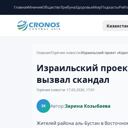
Главная
Мнения
Общество
Трибуна
Здоровье
Мир
Подкасты
Рейт
Казахста
Главная
/
Горячие новости
/
Израильский проект «Корол
Израильский проек
вызвал скандал
Горячие новости
•
17.05.2026, 17:01
Автор:
Зарина Козыбаева
ЗК
Жителей района аль-Бустан в Восточн