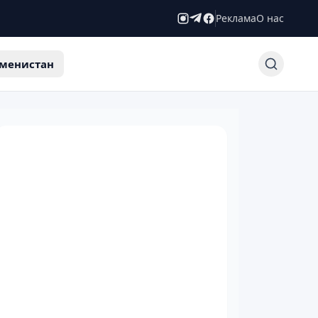
Реклама
О нас
менистан