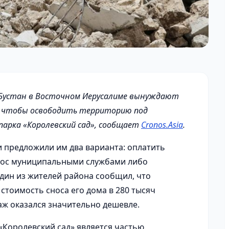
-Бустан в Восточном Иерусалиме вынуждают
, чтобы освободить территорию под
парка «Королевский сад», сообщает
Cronos.Asia
.
и предложили им два варианта: оплатить
нос муниципальными службами либо
дин из жителей района сообщил, что
тоимость сноса его дома в 280 тысяч
ж оказался значительно дешевле.
 «Королевский сад» является частью