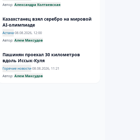
Автор:
Александра Колтаевская
Казахстанец взял серебро на мировой
AI-олимпиаде
Астана
·
08.08.2026, 12:00
Автор:
Алем Максудов
Пашинян проехал 30 километров
вдоль Иссык-Куля
Горячие новости
·
08.08.2026, 11:21
Автор:
Алем Максудов
Сокровища Турана: кто заберёт
ресурсы Центральной Азии
Мир
·
08.08.2026, 10:40
Автор:
Расул Коспанов
В какой стране жить хорошо?
Казахстан возглавил рейтинг стран ЦА
Общество
·
07.08.2026, 20:21