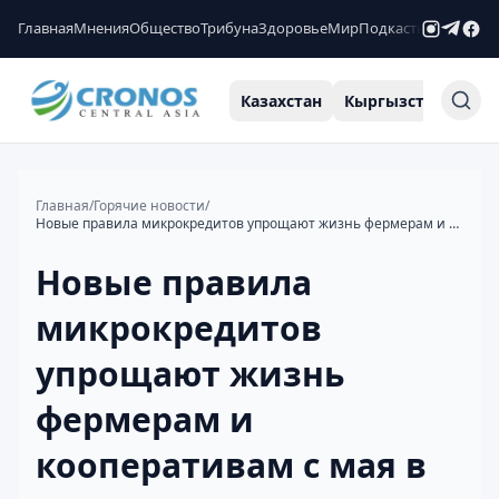
Главная
Мнения
Общество
Трибуна
Здоровье
Мир
Подкасты
Рейтинги
Казахстан
Кыргызстан
Узб
Главная
/
Горячие новости
/
Новые правила микрокредитов упрощают жизнь фермерам и кооперативам с мая в РК
Новые правила
микрокредитов
упрощают жизнь
фермерам и
кооперативам с мая в