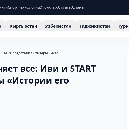
инги
Спорт
Технологии
Экология
Алматы
Астана
н
Кыргызстан
Узбекистан
Таджикистан
Турк
Сделка, которая меняет все: Иви и START представили тизеры «Истории его служанки»
яет все: Иви и START
ы «Истории его