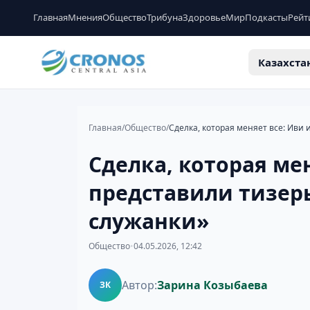
Главная
Мнения
Общество
Трибуна
Здоровье
Мир
Подкасты
Рейт
Казахста
Главная
/
Общество
/
Сделка, которая мен
представили тизер
служанки»
Общество
•
04.05.2026, 12:42
Автор:
Зарина Козыбаева
ЗК