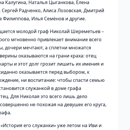
а Калугина, Наталья Цыганкова, Елена
 Сергей Радченко, Алиса Лозовская, Дмитрий
а Филиппова, Илья Семёнов и другие.
ращается молодой граф Николай Шереметьев –
орого мгновенно привлекает внимание всего
ы, дочери мечтают, а сплетни множатся
верины оказываются на грани краха: отец
карты и этот долг грозит лишить их имения и
жиданно оказывается перед выбором, к
ождение, ни воспитание: чтобы спасти семью
становится служанкой в доме графа
ец. Для Николая это всего лишь дело
 совершенно не похожая на девушек его круга,
рафа.
«История его служанки» уже летом на Иви и