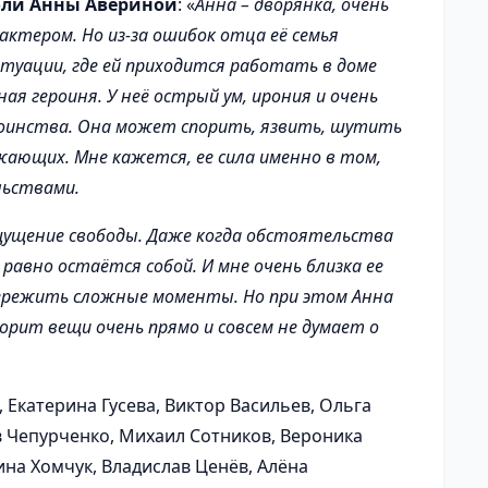
оли Анны Авериной
: «
Анна – дворянка, очень
актером. Но из-за ошибок отца её семья
итуации, где ей приходится работать в доме
ная героиня. У неё острый ум, ирония и очень
тоинства. Она может спорить, язвить, шутить
жающих. Мне кажется, ее сила именно в том,
льствами.
щущение свободы. Даже когда обстоятельства
ё равно остаётся собой. И мне очень близка ее
пережить сложные моменты. Но при этом Анна
ворит вещи очень прямо и совсем не думает о
, Екатерина Гусева, Виктор Васильев, Ольга
в Чепурченко, Михаил Сотников, Вероника
ина Хомчук, Владислав Ценёв, Алёна