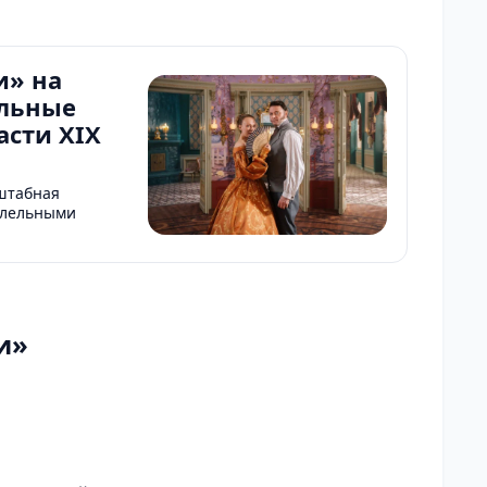
и» на
ельные
асти XIX
сштабная
ллельными
и»