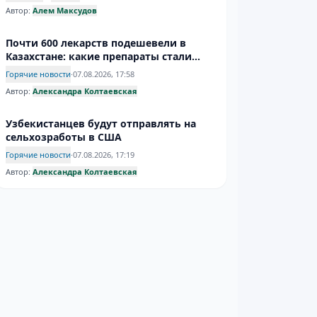
Автор:
Алем Максудов
Почти 600 лекарств подешевели в
Казахстане: какие препараты стали
доступнее
Горячие новости
·
07.08.2026, 17:58
Автор:
Александра Колтаевская
Узбекистанцев будут отправлять на
сельхозработы в США
Горячие новости
·
07.08.2026, 17:19
Автор:
Александра Колтаевская
Инфантино усидел на троне – надолго
ли?
Спорт
·
07.08.2026, 17:09
Автор:
Дмитрий Евгеньев
Афганистан ужесточает требования к
женскому дресс-коду
Горячие новости
·
07.08.2026, 16:45