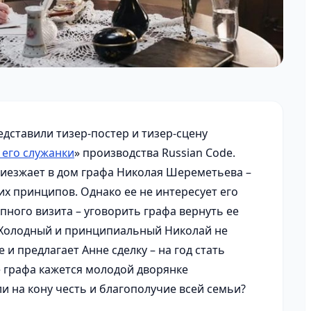
едставили тизер-постер и тизер-сцену
 его служанки
» производства Russian Code.
иезжает в дом графа Николая Шереметьева –
их принципов. Однако ее не интересует его
пного визита – уговорить графа вернуть ее
 Холодный и принципиальный Николай не
 и предлагает Анне сделку – на год стать
е графа кажется молодой дворянке
и на кону честь и благополучие всей семьи?