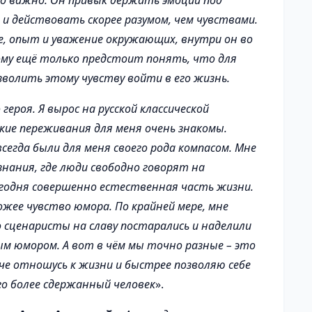
но важно. Он привык держать эмоции под
и действовать скорее разумом, чем чувствами.
е, опыт и уважение окружающих, внутри он во
ому ещё только предстоит понять, что для
зволить этому чувству войти в его жизнь.
героя. Я вырос на русской классической
кие переживания для меня очень знакомы.
сегда были для меня своего рода компасом. Мне
 знания, где люди свободно говорят на
сегодня совершенно естественная часть жизни.
хожее чувство юмора. По крайней мере, мне
о сценаристы на славу постарались и наделили
ым юмором. А вот в чём мы точно разные – это
гче отношусь к жизни и быстрее позволяю себе
го более сдержанный человек
».