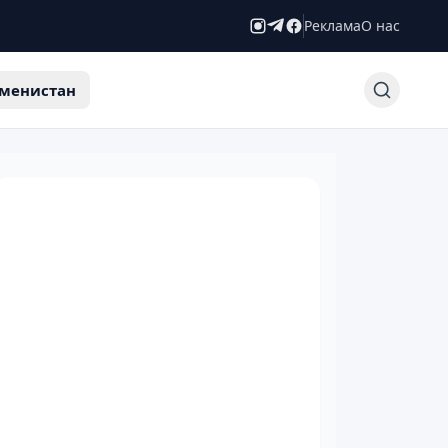
Реклама
О нас
менистан