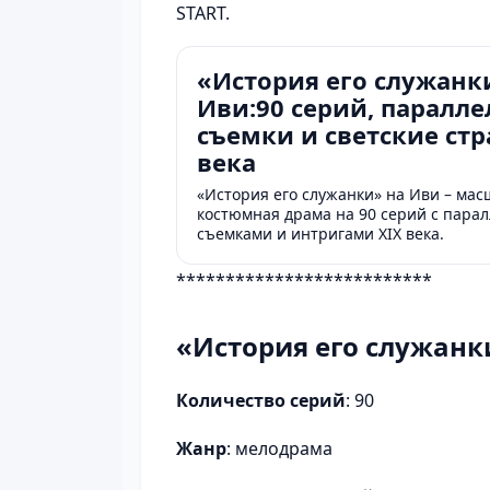
START.
«История его служанк
Иви:90 серий, паралл
съемки и светские стр
века
«История его служанки» на Иви – ма
костюмная драма на 90 серий с пара
съемками и интригами XIX века.
**************************
«История его служанк
Количество серий
: 90
Жанр
: мелодрама