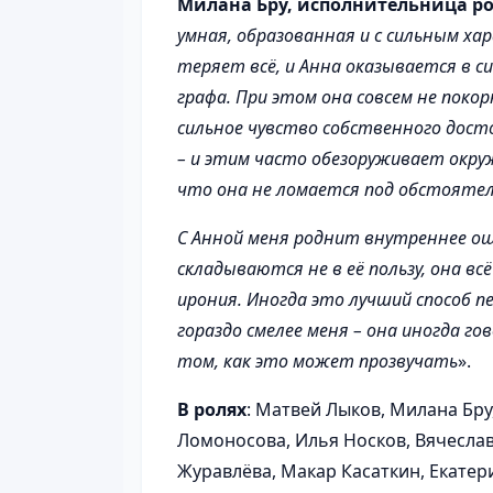
Милана Бру, исполнительница р
умная, образованная и с сильным хар
теряет всё, и Анна оказывается в с
графа. При этом она совсем не покор
сильное чувство собственного дос
– и этим часто обезоруживает окру
что она не ломается под обстояте
С Анной меня роднит внутреннее о
складываются не в её пользу, она вс
ирония. Иногда это лучший способ 
гораздо смелее меня – она иногда го
том, как это может прозвучать
».
В ролях
: Матвей Лыков, Милана Бру
Ломоносова, Илья Носков, Вячесла
Журавлёва, Макар Касаткин, Екатер