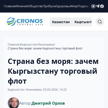
Главная
Мнения
Общество
Трибуна
Здоровье
Мир
Подкасты
Рейтинги
Казахстан
Кыргызстан
Узб
Главная
/
Кыргызстан
/
Экономика
/
Страна без моря: зачем Кыргызстану торговый флот
Страна без моря: зачем
Кыргызстану торговый
флот
Кыргызстан
•
Экономика
•
20.05.2026, 14:22
Автор:
Дмитрий Орлов