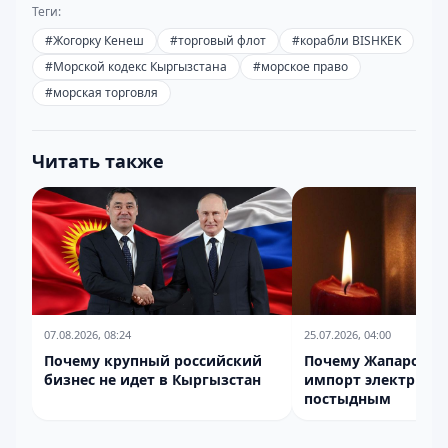
Теги:
#
Жогорку Кенеш
#
торговый флот
#
корабли BISHKEK
#
Морской кодекс Кыргызстана
#
морское право
#
морская торговля
Читать также
07.08.2026, 08:24
25.07.2026, 04:00
Почему крупный российский
Почему Жапаров н
бизнес не идет в Кыргызстан
импорт электриче
постыдным