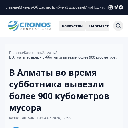
Главная
Мнения
Общество
Трибуна
Здоровье
Мир
Подкасты
Рейтинги
Казахстан
Кыргызстан
Узб
Главная
/
Казахстан
/
Алматы
/
В Алматы во время субботника вывезли более 900 кубометров мусора
В Алматы во время
субботника вывезли
более 900 кубометров
мусора
Казахстан
•
Алматы
•
04.07.2026, 17:58