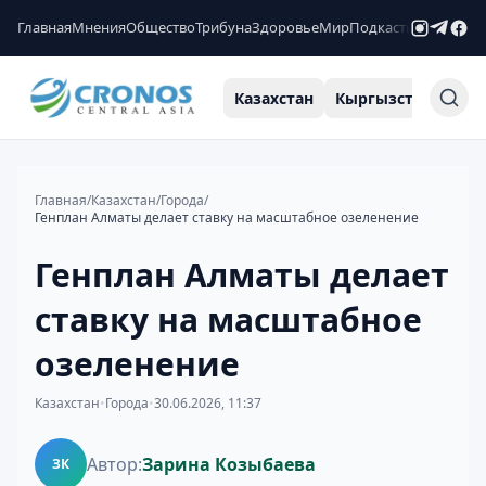
Главная
Мнения
Общество
Трибуна
Здоровье
Мир
Подкасты
Рейтинги
Казахстан
Кыргызстан
Узб
Главная
/
Казахстан
/
Города
/
Генплан Алматы делает ставку на масштабное озеленение
Генплан Алматы делает
ставку на масштабное
озеленение
Казахстан
•
Города
•
30.06.2026, 11:37
Автор:
Зарина Козыбаева
ЗК