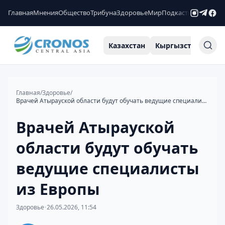
Главная
Мнения
Общество
Трибуна
Здоровье
Мир
Подкасты
Рейтинги
Казахстан
Кыргызстан
Узб
Главная
/
Здоровье
/
Врачей Атырауской области будут обучать ведущие специалисты из Европы
Врачей Атырауской
области будут обучать
ведущие специалисты
из Европы
Здоровье
•
26.05.2026, 11:54