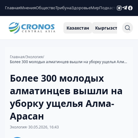
Главная
Мнения
Общество
Трибуна
Здоровье
Мир
Подкасты
Рейтинги
Казахстан
Кыргызстан
Узб
Главная
/
Экология
/
Более 300 молодых алматинцев вышли на уборку ущелья Алма-Арасан
Более 300 молодых
алматинцев вышли на
уборку ущелья Алма-
Арасан
Экология
•
30.05.2026, 16:43