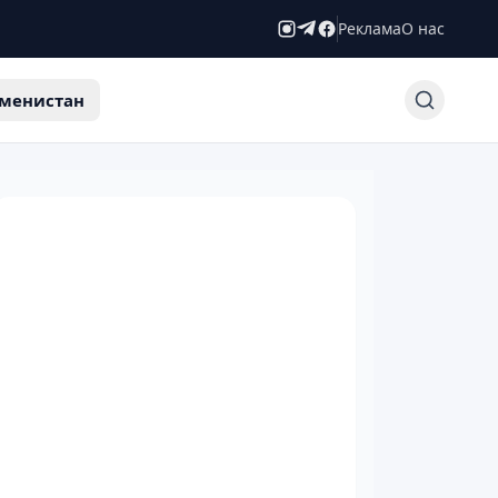
Реклама
О нас
менистан