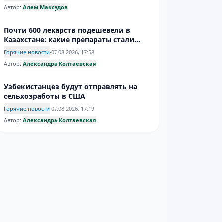
Автор:
Алем Максудов
Почти 600 лекарств подешевели в
Казахстане: какие препараты стали
доступнее
Горячие новости
·
07.08.2026, 17:58
Автор:
Александра Колтаевская
Узбекистанцев будут отправлять на
сельхозработы в США
Горячие новости
·
07.08.2026, 17:19
Автор:
Александра Колтаевская
Инфантино усидел на троне – надолго
ли?
Спорт
·
07.08.2026, 17:09
Автор:
Дмитрий Евгеньев
Афганистан ужесточает требования к
женскому дресс-коду
Горячие новости
·
07.08.2026, 16:45