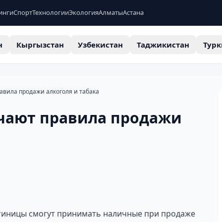
инги
Спорт
Технологии
Экология
Алматы
Астана
н
Кыргызстан
Узбекистан
Таджикистан
Турк
авила продажи алкоголя и табака
гчают правила продажи
остиницы смогут принимать наличные при продаже