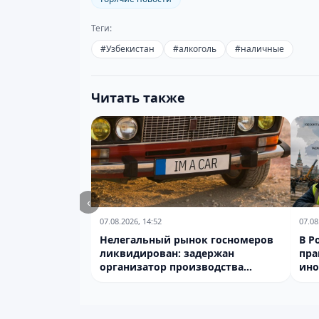
Теги:
#
Узбекистан
#
алкоголь
#
наличные
Читать также
‹
07.08.2026, 14:52
07.08
Нелегальный рынок госномеров
В Р
ликвидирован: задержан
пра
организатор производства
ино
подделок