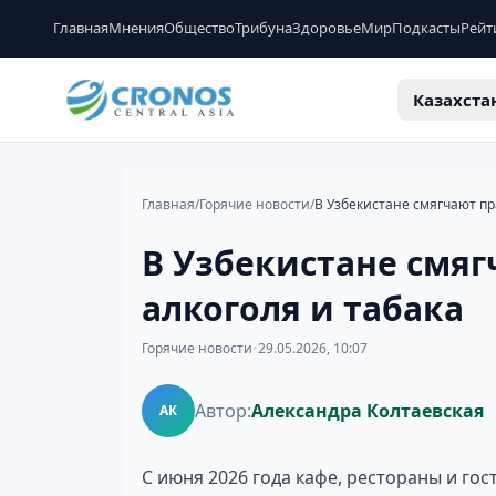
Главная
Мнения
Общество
Трибуна
Здоровье
Мир
Подкасты
Рейт
Казахста
Главная
/
Горячие новости
/
В Узбекистане смягчают пр
В Узбекистане смя
алкоголя и табака
Горячие новости
•
29.05.2026, 10:07
Автор:
Александра Колтаевская
АК
С июня 2026 года кафе, рестораны и г