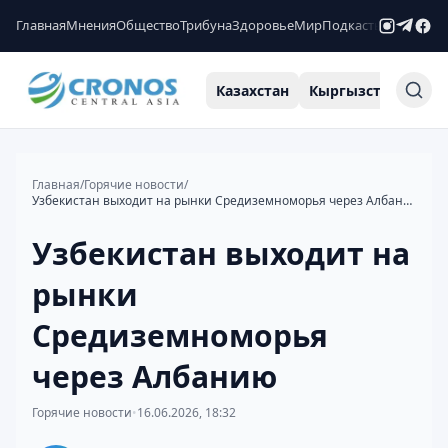
Главная
Мнения
Общество
Трибуна
Здоровье
Мир
Подкасты
Рейтинги
Казахстан
Кыргызстан
Узб
Главная
/
Горячие новости
/
Узбекистан выходит на рынки Средиземноморья через Албанию
Узбекистан выходит на
рынки
Средиземноморья
через Албанию
Горячие новости
•
16.06.2026, 18:32