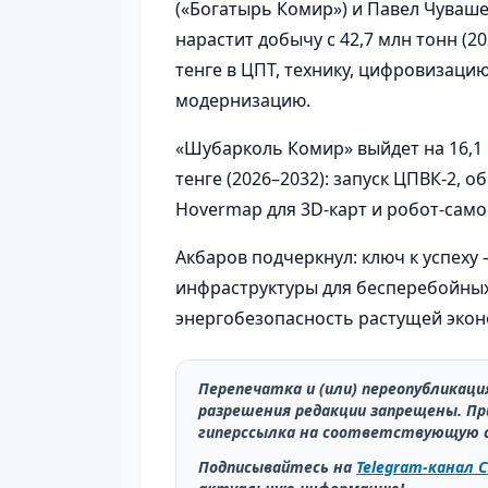
(«Богатырь Комир») и Павел Чуваш
нарастит добычу с 42,7 млн тонн (20
тенге в ЦПТ, технику, цифровизаци
модернизацию.
«Шубарколь Комир» выйдет на 16,1 м
тенге (2026–2032): запуск ЦПВК-2, о
Hovermap для 3D-карт и робот-само
Акбаров подчеркнул: ключ к успеху 
инфраструктуры для бесперебойных
энергобезопасность растущей экон
Перепечатка и (или) переопубликац
разрешения редакции запрещены. Пр
гиперссылка на соответствующую 
Подписывайтесь на
Telegram-канал C