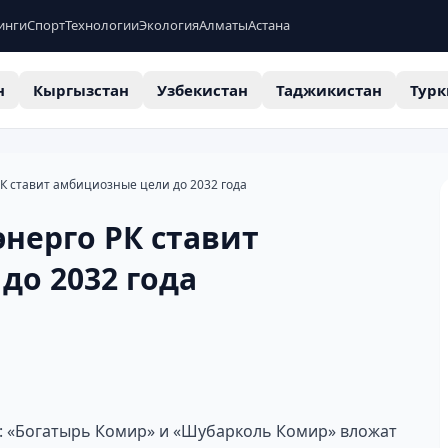
инги
Спорт
Технологии
Экология
Алматы
Астана
н
Кыргызстан
Узбекистан
Таджикистан
Турк
К ставит амбициозные цели до 2032 года
нерго РК ставит
до 2032 года
и: «Богатырь Комир» и «Шубарколь Комир» вложат