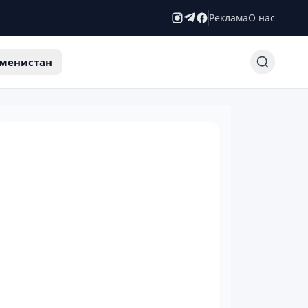
Реклама
О нас
менистан