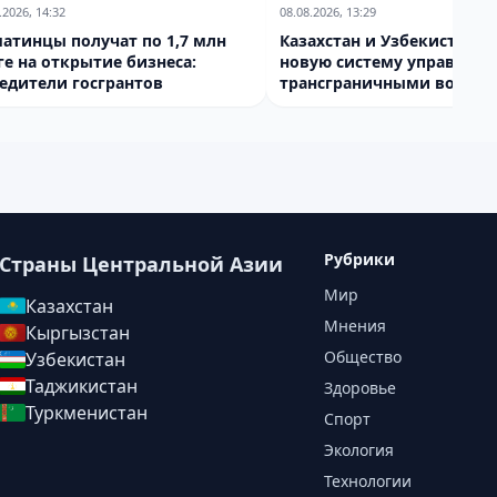
.2026, 14:32
08.08.2026, 13:29
атинцы получат по 1,7 млн
Казахстан и Узбекистан с
ге на открытие бизнеса:
новую систему управлени
едители госгрантов
трансграничными водам
Рубрики
Страны Центральной Азии
Мир
Казахстан
Мнения
Кыргызстан
Общество
Узбекистан
Таджикистан
Здоровье
Туркменистан
Спорт
Экология
Технологии