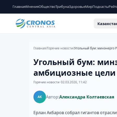
Главная
Мнения
Общество
Трибуна
Здоровье
Мир
Подкасты
Рейт
Казахста
Главная
/
Горячие новости
/
Угольный бум: минэнерго Р
Угольный бум: минэ
амбициозные цели 
Горячие новости
•
02.03.2026, 11:42
Автор:
Александра Колтаевская
АК
Ерлан Акбаров собрал гигантов отрасл