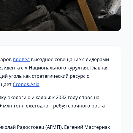
баров
провел
выездное совещание с лидерами
зидента с V Национального курултая. Главная
ий уголь как стратегический ресурс с
бщает
Cronos.Asia
.
у, экологию и кадры: к 2032 году спрос на
+ млн тонн ежегодно, требуя срочного роста
иколай Радостовец (АГМП), Евгений Мастернак