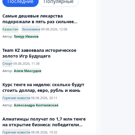
Последние
Популярные
Самые дешевые лекарства
подорожали в пять раз сильнее
дорогих
Казахстан
·
Экономика
·
09.08.2026, 12:08
Автор:
Тимур Иванов
Team KZ завоевала историческое
золото Игр Будущего
Спорт
·
09.08.2026, 11:38
Автор:
Алем Максудов
Курс тенге на неделю: сколько будут
стоить доллар, евро, рубль и юань
Горячие новости
·
08.08.2026, 20:11
Автор:
Александра Колтаевская
Алматинцы получат по 1,7 млн тенге
на открытие бизнеса: победители
госгрантов
Горячие новости
·
08.08.2026, 19:32