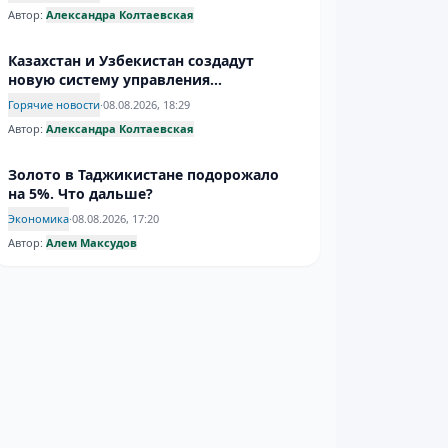
Автор:
Александра Колтаевская
Казахстан и Узбекистан создадут
новую систему управления
трансграничными водами
Горячие новости
·
08.08.2026, 18:29
Автор:
Александра Колтаевская
Золото в Таджикистане подорожало
на 5%. Что дальше?
Экономика
·
08.08.2026, 17:20
Автор:
Алем Максудов
Иран призвал к сплочению
исламского мира на фоне
международной напряженности
Горячие новости
·
08.08.2026, 16:56
Автор:
Александра Колтаевская
Работа в Дубае и Беларуси оказалась
обманом для граждан Узбекистана
Горячие новости
·
08.08.2026, 15:38