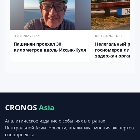
08.08.2026, 06:21
07.08.2026, 14:52
Пашинян проехал 30
Нелегальный рыно
километров вдоль Иссык-Куля
госномеров ликви
задержан организа
производства под
CRONOS
Asia
Аналитическое издание о событиях в странах
Центральной Азии. Новости, аналитика, мнения экспертов,
спецпроекты.