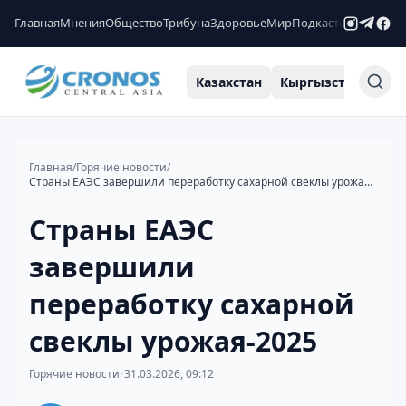
Главная
Мнения
Общество
Трибуна
Здоровье
Мир
Подкасты
Рейтинги
Казахстан
Кыргызстан
Узб
Главная
/
Горячие новости
/
Страны ЕАЭС завершили переработку сахарной свеклы урожая-2025
Страны ЕАЭС
завершили
переработку сахарной
свеклы урожая-2025
Горячие новости
•
31.03.2026, 09:12