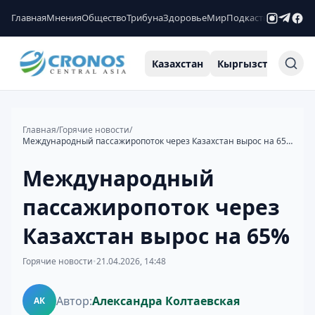
Главная
Мнения
Общество
Трибуна
Здоровье
Мир
Подкасты
Рейтинги
Казахстан
Кыргызстан
Узб
Главная
/
Горячие новости
/
Международный пассажиропоток через Казахстан вырос на 65%
Международный
пассажиропоток через
Казахстан вырос на 65%
Горячие новости
•
21.04.2026, 14:48
Автор:
Александра Колтаевская
АК