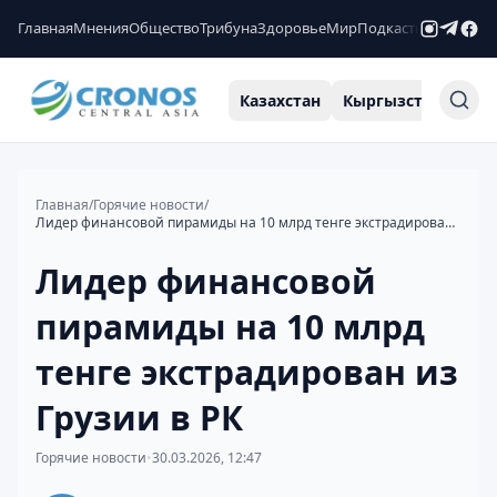
Главная
Мнения
Общество
Трибуна
Здоровье
Мир
Подкасты
Рейтинги
Казахстан
Кыргызстан
Узб
Главная
/
Горячие новости
/
Лидер финансовой пирамиды на 10 млрд тенге экстрадирован из Грузии в РК
Лидер финансовой
пирамиды на 10 млрд
тенге экстрадирован из
Грузии в РК
Горячие новости
•
30.03.2026, 12:47