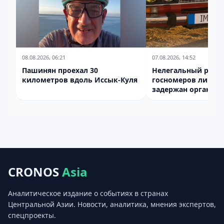
08.08.2026, 06:21
07.08.2026, 14:52
Пашинян проехал 30
Нелегальный рыно
километров вдоль Иссык-Куля
госномеров ликви
задержан организа
производства под
CRONOS
Asia
Аналитическое издание о событиях в странах
Центральной Азии. Новости, аналитика, мнения экспертов,
спецпроекты.