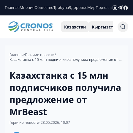
Главная
Мнения
Общество
Трибуна
Здоровье
Мир
Подкасты
Рейтинги
Казахстан
Кыргызстан
Узб
Главная
/
Горячие новости
/
Казахстанка с 15 млн подписчиков получила предложение от MrBeast
Казахстанка с 15 млн
подписчиков получила
предложение от
MrBeast
Горячие новости
•
28.05.2026, 10:07