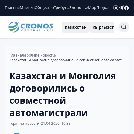
Главная
Мнения
Общество
Трибуна
Здоровье
Мир
Подкасты
Рейтинги
Казахстан
Кыргызстан
Узб
Главная
/
Горячие новости
/
Казахстан и Монголия договорились о совместной автомагистрали
Казахстан и Монголия
договорились о
совместной
автомагистрали
Горячие новости
•
21.04.2026, 16:38