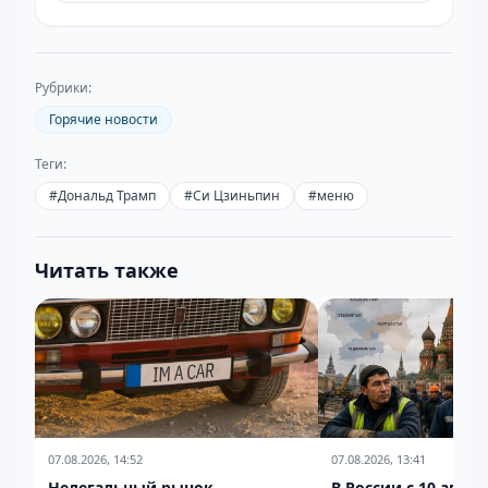
Рубрики:
Горячие новости
Теги:
#
Дональд Трамп
#
Си Цзиньпин
#
меню
Читать также
07.08.2026, 14:52
07.08.2026, 13:41
Нелегальный рынок
В России с 10 авгус