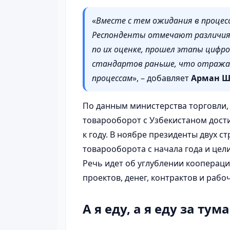
«
Вместе с тем ожидания в проце
Респонденты отмечают различия в
по их оценке, прошел этапы цифр
стандартов раньше, что отражае
процессам
», – добавляет
Арман Ш
По данным министерства торговли, 
товарооборот с Узбекистаном дости
к году. В ноябре президенты двух с
товарооборота с начала года и цели
Речь идет об углублении коопераци
проектов, денег, контрактов и рабо
А я еду, а я еду за ту