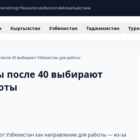
инги
Спорт
Технологии
Экология
Алматы
Астана
н
Кыргызстан
Узбекистан
Таджикистан
Турк
после 40 выбирают Узбекистан для работы
ы после 40 выбирают
боты
т Узбекистан как направление для работы — из-за