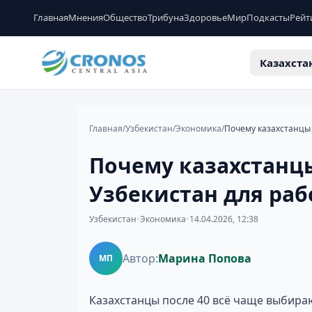
Главная
Мнения
Общество
Трибуна
Здоровье
Мир
Подкасты
Рейт
Казахста
Главная
/
Узбекистан
/
Экономика
/
Почему казахстанцы 
Почему казахстанц
Узбекистан для ра
Узбекистан
•
Экономика
•
14.04.2026, 12:38
Автор:
Марина Попова
МП
Казахстанцы после 40 всё чаще выбираю