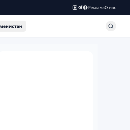
Реклама
О нас
менистан