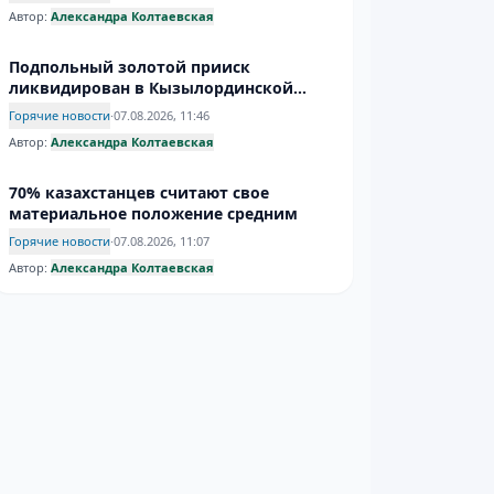
Автор:
Александра Колтаевская
Подпольный золотой прииск
ликвидирован в Кызылординской
области
Горячие новости
·
07.08.2026, 11:46
Автор:
Александра Колтаевская
70% казахстанцев считают свое
материальное положение средним
Горячие новости
·
07.08.2026, 11:07
Автор:
Александра Колтаевская
Казахстан триумфально стартовал на
чемпионате Азии по гребле
Горячие новости
·
07.08.2026, 10:32
Автор:
Александра Колтаевская
63% ночевок в поездках по Казахстану
приходятся на родню, а не на отели
Казахстан
·
Культура
·
07.08.2026, 10:00