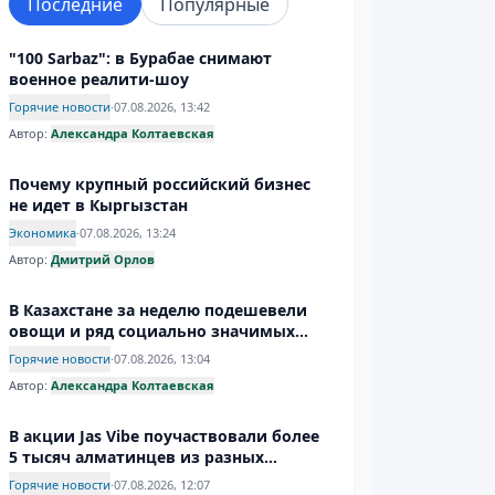
Последние
Популярные
"100 Sarbaz": в Бурабае снимают
военное реалити-шоу
Горячие новости
·
07.08.2026, 13:42
Автор:
Александра Колтаевская
Почему крупный российский бизнес
не идет в Кыргызстан
Экономика
·
07.08.2026, 13:24
Автор:
Дмитрий Орлов
В Казахстане за неделю подешевели
овощи и ряд социально значимых
продуктов
Горячие новости
·
07.08.2026, 13:04
Автор:
Александра Колтаевская
В акции Jas Vibe поучаствовали более
5 тысяч алматинцев из разных
районов
Горячие новости
·
07.08.2026, 12:07