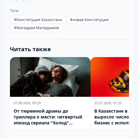
Теги:
#
Конституция Казахстана
#
новая Конституция
#
Магеррам Магеррамов
Читать также
07.08.2026, 09:29
22.07.2026, 07:33
От тюремной драмы до
В Казахстане в 2026
триллера о мести: четвертый
выросло число киб
эпизод сериала "Холод"
бизнес с использо
изменит все
бэкдоров