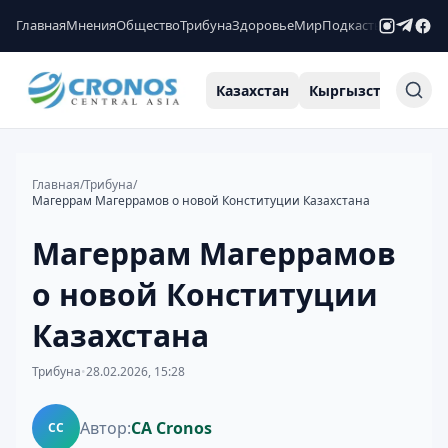
Главная
Мнения
Общество
Трибуна
Здоровье
Мир
Подкасты
Рейтинги
Казахстан
Кыргызстан
Узб
Главная
/
Трибуна
/
Магеррам Магеррамов о новой Конституции Казахстана
Магеррам Магеррамов
о новой Конституции
Казахстана
Трибуна
•
28.02.2026, 15:28
Автор:
CA Cronos
CC