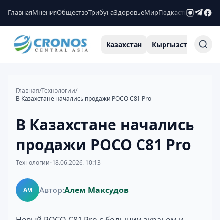
Главная
Мнения
Общество
Трибуна
Здоровье
Мир
Подкасты
Рейтинги
Казахстан
Кыргызстан
Узб
Главная
/
Технологии
/
В Казахстане начались продажи POCO C81 Pro
В Казахстане начались
продажи POCO C81 Pro
Технологии
•
18.06.2026, 10:13
Автор:
Алем Максудов
АМ
Новый POCO C81 Pro с большим экраном и