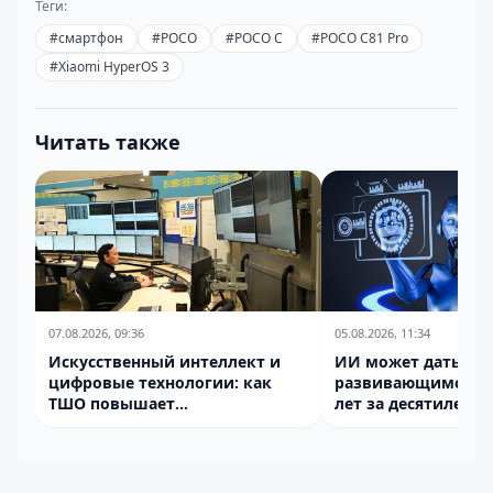
Теги:
#
смартфон
#
POCO
#
POCO C
#
POCO C81 Pro
#
Xiaomi HyperOS 3
Читать также
07.08.2026, 09:36
05.08.2026, 11:34
Искусственный интеллект и
ИИ может дать
цифровые технологии: как
развивающимся ст
ТШО повышает
лет за десятилетие
эффективность, безопасность
и конкурентоспособность
бизнеса