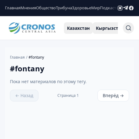
Главная
Мнения
Общество
Трибуна
Здоровье
Мир
Подкасты
Рейтинги
Казахстан
Кыргызстан
Узб
Главная
/
#
fontany
#
fontany
Пока нет материалов по этому тегу.
← Назад
Вперёд →
Страница
1