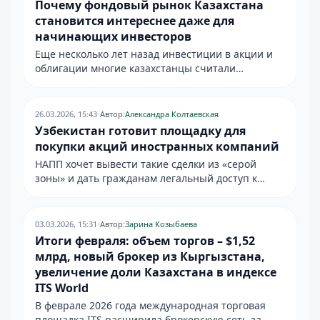
Почему фондовый рынок Казахстана
становится интереснее даже для
начинающих инвесторов
Еще несколько лет назад инвестиции в акции и
облигации многие казахстанцы считали
занятием исключительно для профессионалов.
Сегодня ситуация постепенно меняется.
26.03.2026, 15:43
•
Автор:
Александра Колтаевская
Узбекистан готовит площадку для
покупки акций иностранных компаний
НАПП хочет вывести такие сделки из «серой
зоны» и дать гражданам легальный доступ к
зарубежным акциям на регулируемой площадке
вместо сомнительных платформ.
03.03.2026, 15:31
•
Автор:
Зарина Козыбаева
Итоги февраля: объем торгов – $1,52
млрд, новый брокер из Кыргызстана,
увеличение доли Казахстана в индексе
ITS World
В феврале 2026 года международная торговая
площадка ITS расширила брокерскую сеть за