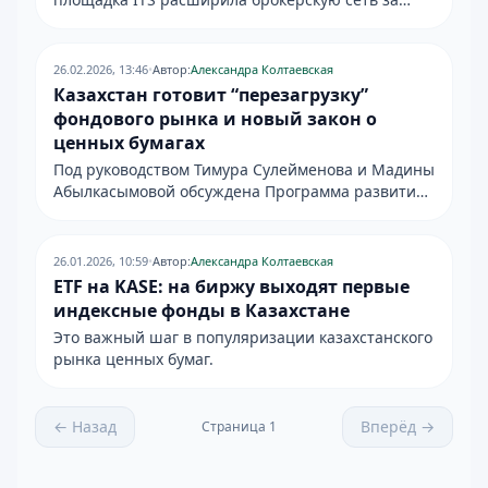
счет компании из Кыргызстана, вышла на
финальную стадию подключения брокера из
Армении, а также обновила состав флагманского
26.02.2026, 13:46
•
Автор:
Александра Колтаевская
индекса ITS World, увеличив представленность
Казахстан готовит “перезагрузку”
казахстанских эмитентов.
фондового рынка и новый закон о
ценных бумагах
Под руководством Тимура Сулейменова и Мадины
Абылкасымовой обсуждена Программа развития
фондового рынка до 2030 года: новый закон,
расширение круга инвесторов, технологическое
обновление KASE и интеграция с глобальными
26.01.2026, 10:59
•
Автор:
Александра Колтаевская
рынками.
ETF на KASE: на биржу выходят первые
индексные фонды в Казахстане
Это важный шаг в популяризации казахстанского
рынка ценных бумаг.
← Назад
Вперёд →
Страница
1