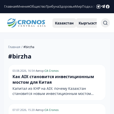
Главная
Мнения
Общество
Трибуна
Здоровье
Мир
Подкасты
Рейтинги
Казахстан
Кыргызстан
Узб
Главная
/
#
birzha
#
birzha
03.08.2026, 16:54
•
Автор:
CA Cronos
Как AIX становится инвестиционным
мостом для Китая
Капитал из КНР на AIX: почему Казахстан
становится новым инвестиционным мостом
между КНР и мировыми рынками
07.07.2026, 15:20
•
Автор:
CA Cronos