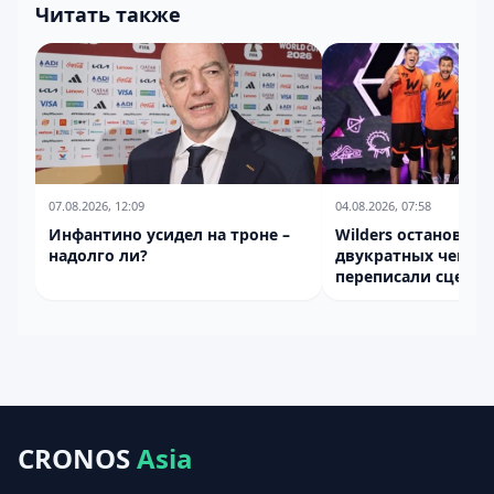
Читать также
07.08.2026, 12:09
04.08.2026, 07:58
Инфантино усидел на троне –
Wilders остановили
надолго ли?
двукратных чемпи
переписали сцена
на "Играх Будущего
CRONOS
Asia