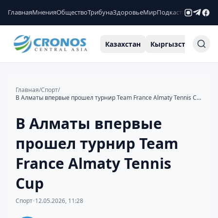
Главная
Мнения
Общество
Трибуна
Здоровье
Мир
Подкасты
Рейтинги
Казахстан
Кыргызстан
Узб
Главная
/
Спорт
/
В Алматы впервые прошел турнир Team France Almaty Tennis Cup
В Алматы впервые
прошел турнир Team
France Almaty Tennis
Cup
Спорт
•
12.05.2026, 11:28