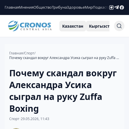
Главная
Мнения
Общество
Трибуна
Здоровье
Мир
Подкасты
Рейтинги
Казахстан
Кыргызстан
Узб
Главная
/
Спорт
/
Почему скандал вокруг Александра Усика сыграл на руку Zuffa Boxing
Почему скандал вокруг
Александра Усика
сыграл на руку Zuffa
Boxing
Спорт
•
29.05.2026, 11:43