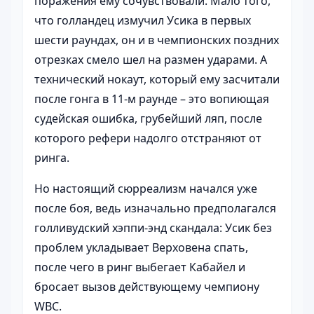
поражения ему сочувствовали. Мало того,
что голландец измучил Усика в первых
шести раундах, он и в чемпионских поздних
отрезках смело шел на размен ударами. А
технический нокаут, который ему засчитали
после гонга в 11-м раунде – это вопиющая
судейская ошибка, грубейший ляп, после
которого рефери надолго отстраняют от
ринга.
Но настоящий сюрреализм начался уже
после боя, ведь изначально предполагался
голливудский хэппи-энд скандала: Усик без
проблем укладывает Верховена спать,
после чего в ринг выбегает Кабайел и
бросает вызов действующему чемпиону
WBC.