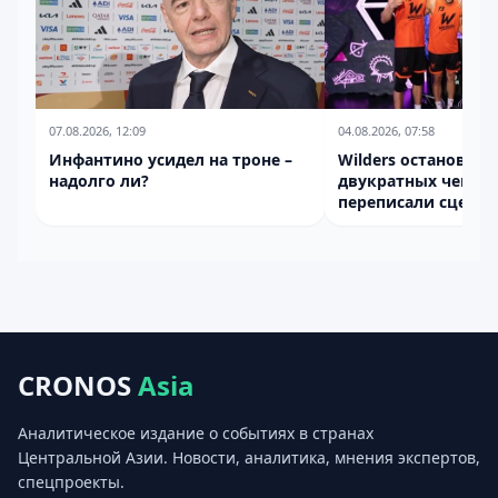
07.08.2026, 12:09
04.08.2026, 07:58
Инфантино усидел на троне –
Wilders остановили
надолго ли?
двукратных чемпи
переписали сцена
на "Играх Будущего
CRONOS
Asia
Аналитическое издание о событиях в странах
Центральной Азии. Новости, аналитика, мнения экспертов,
спецпроекты.