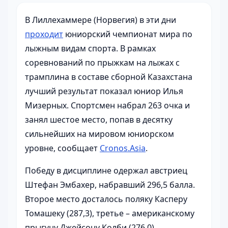
В Лиллехаммере (Норвегия) в эти дни
проходит
юниорский чемпионат мира по
лыжным видам спорта. В рамках
соревнований по прыжкам на лыжах с
трамплина в составе сборной Казахстана
лучший результат показал юниор Илья
Мизерных. Спортсмен набрал 263 очка и
занял шестое место, попав в десятку
сильнейших на мировом юниорском
уровне,
сообщает
Cronos.Asia
.
Победу в дисциплине одержал австриец
Штефан Эмбахер, набравший 296,5 балла.
Второе место досталось поляку Касперу
Томашеку (287,3), третье – американскому
прыгуну Джейсону Колби (276,0).