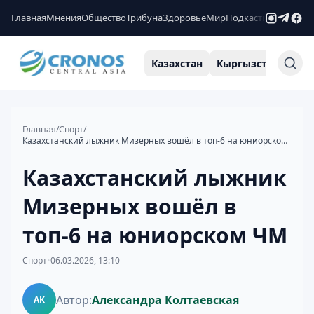
Главная
Мнения
Общество
Трибуна
Здоровье
Мир
Подкасты
Рейтинги
Казахстан
Кыргызстан
Узб
Главная
/
Спорт
/
Казахстанский лыжник Мизерных вошёл в топ-6 на юниорском ЧМ
Казахстанский лыжник
Мизерных вошёл в
топ-6 на юниорском ЧМ
Спорт
•
06.03.2026, 13:10
Автор:
Александра Колтаевская
АК