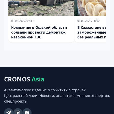
08.08.2026, 09:36
08.08.2026, 08:02
Компанию в Ошской области
В Казахстане выяв
обязали провести демонтаж
замороженные по
незаконной ГЭС
без реальных пров
CRONOS
Asia
Аналитическое издание о событиях в странах
Центральной Азии. Новости, аналитика, мнения экспертов,
спецпроекты.