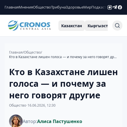
Главная
Мнения
Общество
Трибуна
Здоровье
Мир
Подкасты
Рейтинги
Казахстан
Кыргызстан
Узб
Главная
/
Общество
/
Кто в Казахстане лишен голоса — и почему за него говорят другие
Кто в Казахстане лишен
голоса — и почему за
него говорят другие
Общество
•
16.06.2026, 12:30
Автор:
Алиса Пастушенко