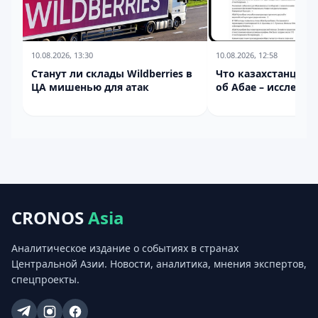
10.08.2026, 13:30
10.08.2026, 12:58
Станут ли склады Wildberries в
Что казахстанцы х
ЦА мишенью для атак
об Абае – исследов
CRONOS
Asia
Аналитическое издание о событиях в странах
Центральной Азии. Новости, аналитика, мнения экспертов,
спецпроекты.