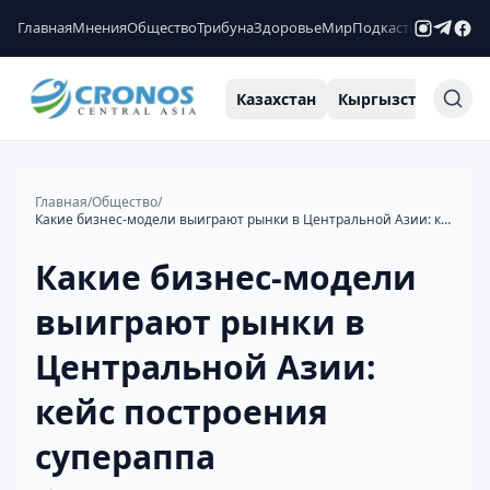
Главная
Мнения
Общество
Трибуна
Здоровье
Мир
Подкасты
Рейтинги
Казахстан
Кыргызстан
Узб
Главная
/
Общество
/
Какие бизнес-модели выиграют рынки в Центральной Азии: кейс построения супераппа
Какие бизнес-модели
выиграют рынки в
Центральной Азии:
кейс построения
супераппа