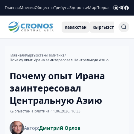
Главная
Мнения
Общество
Трибуна
Здоровье
Мир
Подкасты
Рейтинги
Казахстан
Кыргызстан
Узб
Главная
/
Кыргызстан
/
Политика
/
Почему опыт Ирана заинтересовал Центральную Азию
Почему опыт Ирана
заинтересовал
Центральную Азию
Кыргызстан
•
Политика
•
11.06.2026, 16:33
Автор:
Дмитрий Орлов