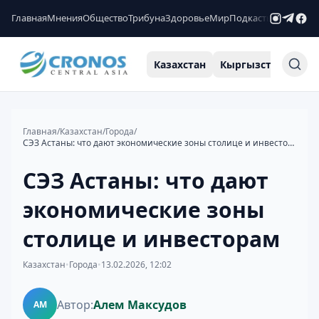
Главная
Мнения
Общество
Трибуна
Здоровье
Мир
Подкасты
Рейтинги
Казахстан
Кыргызстан
Узб
Главная
/
Казахстан
/
Города
/
СЭЗ Астаны: что дают экономические зоны столице и инвесторам
СЭЗ Астаны: что дают
экономические зоны
столице и инвесторам
Казахстан
•
Города
•
13.02.2026, 12:02
Автор:
Алем Максудов
АМ