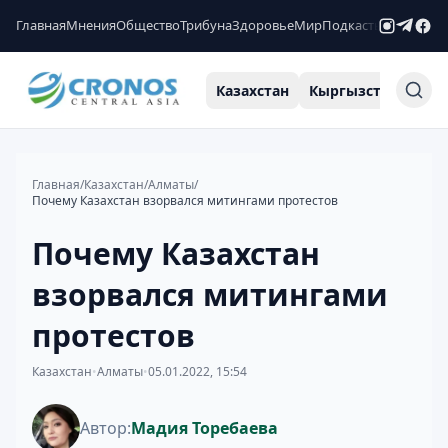
Главная
Мнения
Общество
Трибуна
Здоровье
Мир
Подкасты
Рейтинги
Казахстан
Кыргызстан
Узб
Главная
/
Казахстан
/
Алматы
/
Почему Казахстан взорвался митингами протестов
Почему Казахстан
взорвался митингами
протестов
Казахстан
•
Алматы
•
05.01.2022, 15:54
Автор:
Мадия Торебаева