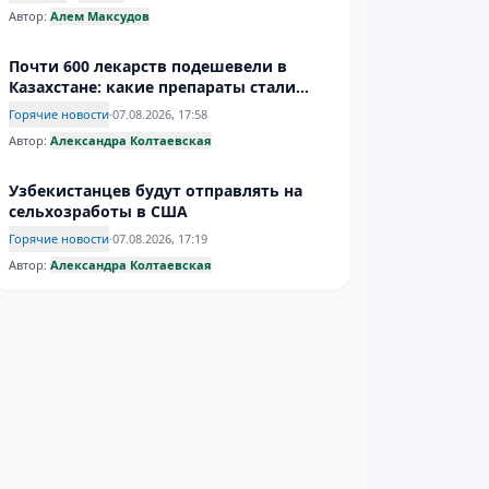
Автор:
Алем Максудов
Почти 600 лекарств подешевели в
Казахстане: какие препараты стали
доступнее
Горячие новости
·
07.08.2026, 17:58
Автор:
Александра Колтаевская
Узбекистанцев будут отправлять на
сельхозработы в США
Горячие новости
·
07.08.2026, 17:19
Автор:
Александра Колтаевская
Инфантино усидел на троне – надолго
ли?
Спорт
·
07.08.2026, 17:09
Автор:
Дмитрий Евгеньев
Афганистан ужесточает требования к
женскому дресс-коду
Горячие новости
·
07.08.2026, 16:45