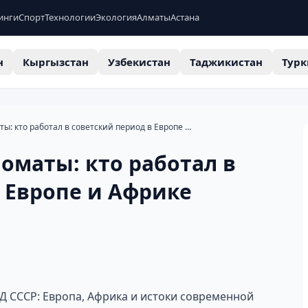
инги
Спорт
Технологии
Экология
Алматы
Астана
н
Кыргызстан
Узбекистан
Таджикистан
Турк
Казахстанские дипломаты: кто работал в советский период в Европе и Африке
оматы: кто работал в
 Европе и Африке
Д СССР: Европа, Африка и истоки современной