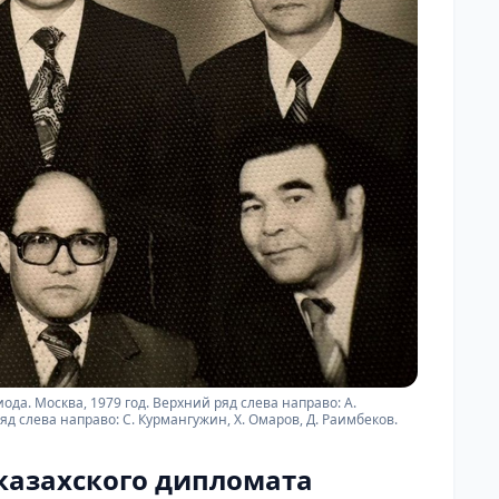
ода. Москва, 1979 год. Верхний ряд слева направо: А.
яд слева направо: С. Курмангужин, Х. Омаров, Д. Раимбеков.
 казахского дипломата