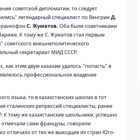
ения советской дипломатии, то следует
пились" легендарный специалист по Венгрии
Д.
 франкофон
С. Жуматов.
Оба были советниками
Париже. К тому же С. Жуматов стал первым
х" советского внешнеполитического
ральный секретариат МИД СССР.
, как этим двум казахам удалось "попасть" в
 являлось профессиональное владение
ого языка, то в казахстанских школах в тот
мя сталинских репрессий специалисты, ранее
. К тому же казахстанские школьники, успешно
к отмечали сами французы, говорили
зко отличало от тех же выходцев из стран Юго-