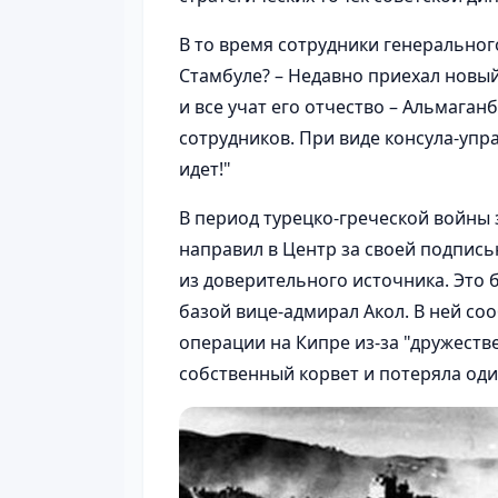
В то время сотрудники генерального
Стамбуле? – Недавно приехал новый
и все учат его отчество – Альмаган
сотрудников. При виде консула-упр
идет!"
В период турецко-греческой войны 
направил в Центр за своей подпи
из доверительного источника. Это
базой вице-адмирал Акол. В ней со
операции на Кипре из-за "дружеств
собственный корвет и потеряла оди