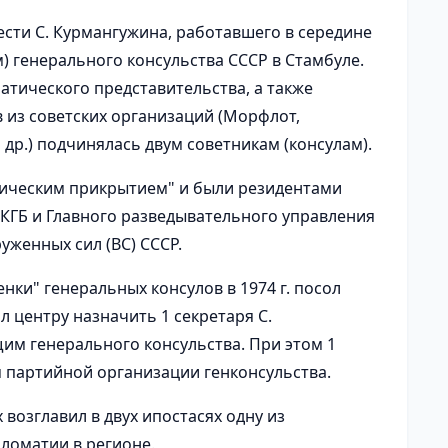
сти С. Курмангужина, работавшего в середине
м) генерального консульства СССР в Стамбуле.
тического представительства, а также
из советских организаций (Морфлот,
 др.) подчинялась двум советникам (консулам).
тическим прикрытием" и были резидентами
 КГБ и Главного разведывательного управления
уженных сил (ВС) СССР.
ки" генеральных консулов в 1974 г. посол
л центру назначить 1 секретаря С.
м генерального консульства. При этом 1
м партийной организации генконсульства.
 возглавил в двух ипостасях одну из
пломатии в регионе.