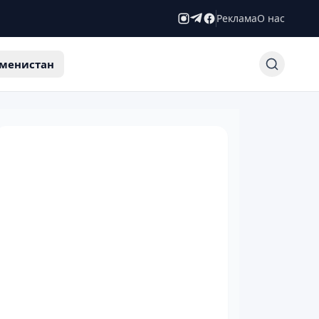
Реклама
О нас
менистан