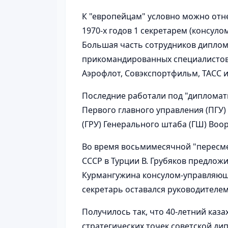
К "европейцам" условно можно отне
1970-х годов 1 секретарем (консуло
Большая часть сотрудников диплома
прикомандированных специалистов 
Аэрофлот, Совэкспортфильм, ТАСС и
Последние работали под "диплома
Первого главного управления (ПГУ)
(ГРУ) Генерального штаба (ГШ) Воор
Во время восьмимесячной "пересмен
СССР в Турции В. Грубяков предложи
Курмангужина консулом-управляющи
секретарь оставался руководителе
Получилось так, что 40-летний казах
стратегических точек советской ди