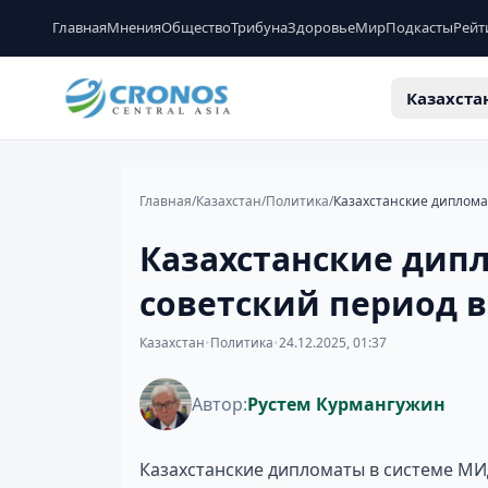
Главная
Мнения
Общество
Трибуна
Здоровье
Мир
Подкасты
Рейт
Казахста
Главная
/
Казахстан
/
Политика
/
Казахстанские дипл
советский период в
Казахстан
•
Политика
•
24.12.2025, 01:37
Автор:
Рустем Курмангужин
Казахстанские дипломаты в системе МИ