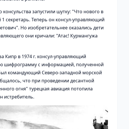
 консульства запустили шутку: "Что нового в
 1 секретарь. Теперь он консул-управляющий
бетович". Но изобретательнее оказались дети
авляющего они кричали: "Атас! Курмангужа
за Кипр в 1974 г. консул-управляющий
сью шифрограмму с информацией, полученной
 был командующий Северо-западной морской
общалось, что при проведении десантной
енного огня" турецкая авиация потопила
н истребитель.