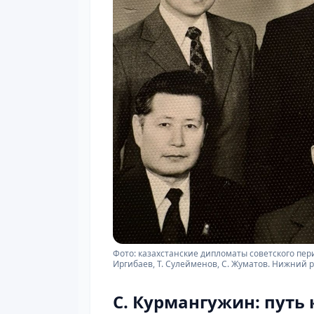
Фото: казахстанские дипломаты советского пери
Иргибаев, Т. Сулейменов, С. Жуматов. Нижний р
С. Курмангужин: путь