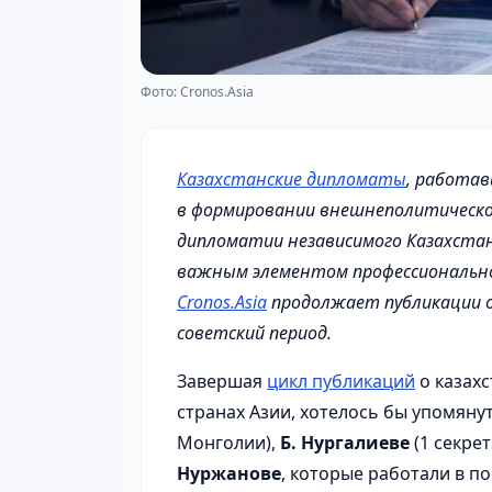
Фото: Cronos.Asia
Казахстанские дипломаты
, работав
в формировании внешнеполитической
дипломатии независимого Казахстан
важным элементом профессионально
Cronos.Asia
продолжает публикации о
советский период.
Завершая
цикл публикаций
о казахс
странах Азии, хотелось бы упомяну
Монголии),
Б. Нургалиеве
(1 секре
Нуржанове
, которые работали в п