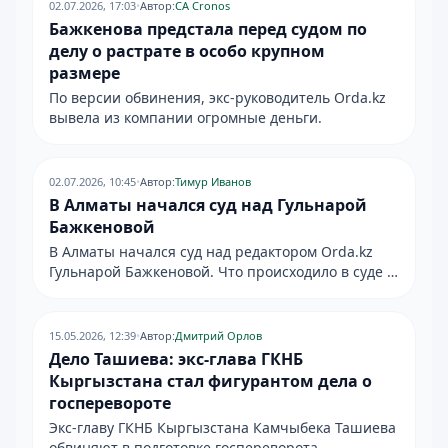
02.07.2026, 17:03
•
Автор:
CA Cronos
Бажкенова предстала перед судом по
делу о растрате в особо крупном
размере
По версии обвинения, экс-руководитель Orda.kz
вывела из компании огромные деньги.
02.07.2026, 10:45
•
Автор:
Тимур Иванов
В Алматы начался суд над Гульнарой
Бажкеновой
В Алматы начался суд над редактором Orda.kz
Гульнарой Бажкеновой. Что происходило в суде и
какие обвинения предъявлены — подробнее в
материале.
15.05.2026, 12:39
•
Автор:
Дмитрий Орлов
Дело Ташиева: экс-глава ГКНБ
Кыргызстана стал фигурантом дела о
госперевороте
Экс-главу ГКНБ Кыргызстана Камчыбека Ташиева
обвиняют в подготовке госпереворота.