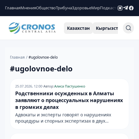
Главная
Мнения
Общество
Трибуна
Здоровье
Мир
Подкасты
Рейтинги
Казахстан
Кыргызстан
Узб
Главная
/
#
ugolovnoe-delo
#
ugolovnoe-delo
25.07.2026, 12:00
•
Автор:
Алиса Пастушенко
Родственники осужденных в Алматы
заявляют о процессуальных нарушениях
в громких делах
Адвокаты и эксперты говорят о нарушениях
процедуры и спорных экспертизах в двух
уголовных делах — суд и следствие эту позицию
пока не комментировали